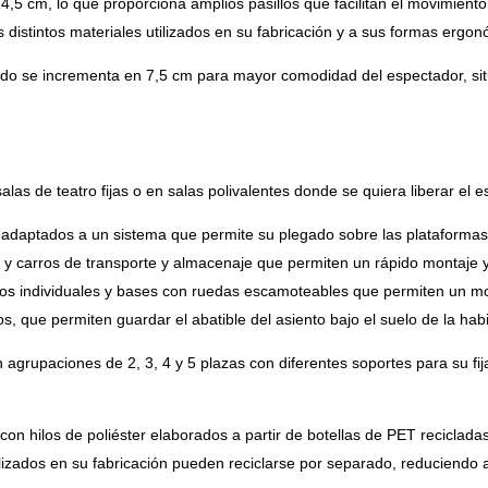
,5 cm, lo que proporciona amplios pasillos que facilitan el movimiento d
s distintos materiales utilizados en su fabricación y a sus formas ergo
ldo se incrementa en 7,5 cm para mayor comodidad del espectador, situ
las de teatro fijas o en salas polivalentes donde se quiera liberar el 
 adaptados a un sistema que permite su plegado sobre las plataformas
y carros de transporte y almacenaje que permiten un rápido montaje y
tos individuales y bases con ruedas escamoteables que permiten un mo
, que permiten guardar el abatible del asiento bajo el suelo de la habi
 agrupaciones de 2, 3, 4 y 5 plazas con diferentes soportes para su fij
con hilos de poliéster elaborados a partir de botellas de PET recicladas
lizados en su fabricación pueden reciclarse por separado, reduciendo as