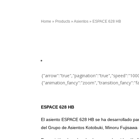
Home
»
Products
»
Asientos
»
ESPACE 628 HB
{"arrow":"true","pagination":"true","speed":"1000
{"animation_fancy":"zoom","transition_fancy":"f
ESPACE 628 HB
El asiento ESPACE 628 HB se ha desarrollado para
del Grupo de Asientos Kotobuki, Minoru Fujisawa