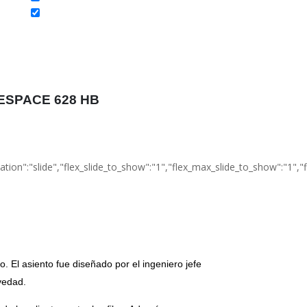
ESPACE 628 HB
on":"slide","flex_slide_to_show":"1","flex_max_slide_to_show":"1","flex
 El asiento fue diseñado por el ingeniero jefe
vedad.