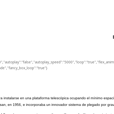
","autoplay":"false","autoplay_speed":"5000","loop":"true","flex_animati
ade","fancy_box_loop":"true"}
 instalarse en una plataforma telescópica ocupando el mínimo espacio.
 san, en 1956, e incorporaba un innovador sistema de plegado por gra