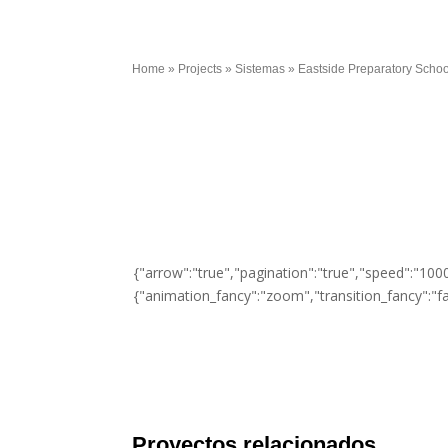
Home
»
Projects
»
Sistemas
»
Eastside Preparatory Schoo
{"arrow":"true","pagination":"true","speed":"1000
{"animation_fancy":"zoom","transition_fancy":"f
Proyectos relacionados