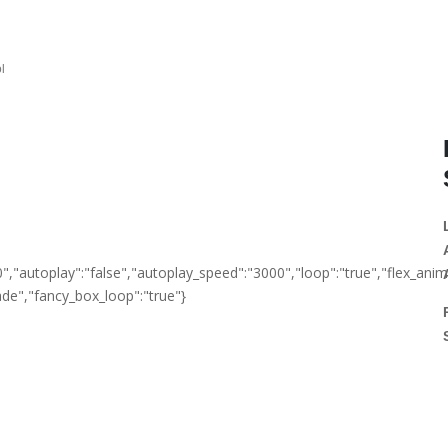
l
","autoplay":"false","autoplay_speed":"3000","loop":"true","flex_animati
ade","fancy_box_loop":"true"}