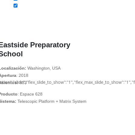
Eastside Preparatory
School
Localización:
Washington, USA
Apertura
: 2018
on":"slide","flex_slide_to_show":"1","flex_max_slide_to_show":"1","flex
Asientos:
633
Producto
: Espace 628
Sistema:
Telescopic Platform + Matrix System