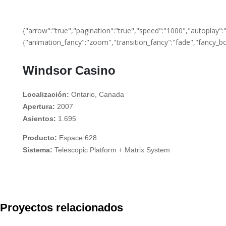
{"arrow":"true","pagination":"true","speed":"1000","autoplay":"f
{"animation_fancy":"zoom","transition_fancy":"fade","fancy_bo
Windsor Casino
Localización:
Ontario, Canada
Apertura:
2007
Asientos:
1.695
Producto:
Espace 628
Sistema:
Telescopic Platform + Matrix System
Proyectos relacionados